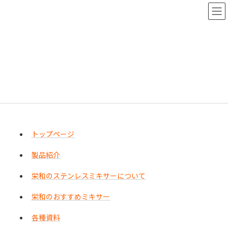
コ
ナ
ン
ビ
テ
ゲ
ン
ー
ツ
シ
サイトマップ
へ
ョ
ス
ン
キ
に
ッ
移
プ
動
トップページ
サイトマップ
トップページ
製品紹介
栄和のステンレスミキサーについて
栄和のおすすめミキサー
各種資料