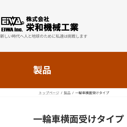
コ
ナ
ン
ビ
テ
ゲ
ン
ー
ツ
シ
新しい時代へ人と地球のために私達は挑戦します
へ
ョ
ス
ン
キ
に
ッ
移
プ
動
製品
トップページ
製品
一輪車横面受けタイプ
一輪車横面受けタイプ