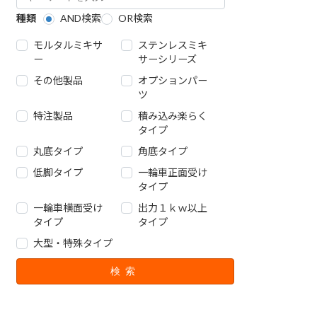
AND検索
OR検索
種類
モルタルミキサ
ステンレスミキ
ー
サーシリーズ
その他製品
オプションパー
ツ
特注製品
積み込み楽らく
タイプ
丸底タイプ
角底タイプ
低脚タイプ
一輪車正面受け
タイプ
一輪車横面受け
出力１ｋｗ以上
タイプ
タイプ
大型・特殊タイプ
検索