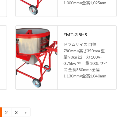
1,000mm×全高1,025mm
EMT-3.5HS
ドラムサイズ 口径
780mm×高さ350mm 重
量 90kg 出 力 100V-
0.75kw 容 量 100L サイ
ズ 全長880mm×全幅
1,130mm×全高1,040mm
2
3
»
固
固
定
定
ペ
ペ