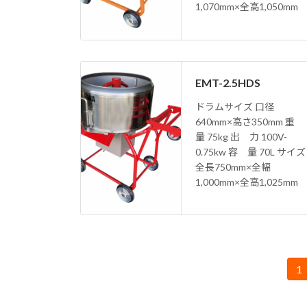
1,070mm×全高1,050mm
EMT-2.5HDS
ドラムサイズ 口径
640mm×高さ350mm 重
量 75kg 出 力 100V-
0.75kw 容 量 70L サイズ
全長750mm×全幅
1,000mm×全高1,025mm
投
1
固
定
稿
ペ