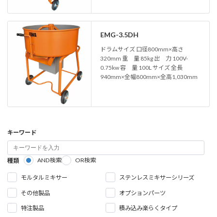
EMG-3.5DH
ドラムサイズ 口径800mm×高さ
320mm 重 量 85kg 出 力 100V-
0.75kw 容 量 100L サイズ 全長
940mm×全幅800mm×全高1,030mm
キーワード
AND検索
OR検索
種類
モルタルミキサー
ステンレスミキサーシリーズ
その他製品
オプションパーツ
特注製品
積み込み楽らくタイプ