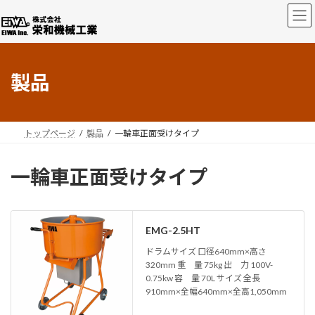
コ
ナ
ン
ビ
テ
ゲ
ン
ー
ツ
シ
製品
へ
ョ
ス
ン
キ
に
ッ
移
プ
動
トップページ
製品
一輪車正面受けタイプ
一輪車正面受けタイプ
EMG-2.5HT
ドラムサイズ 口径640mm×高さ
320mm 重 量 75kg 出 力 100V-
0.75kw 容 量 70L サイズ 全長
910mm×全幅640mm×全高1,050mm