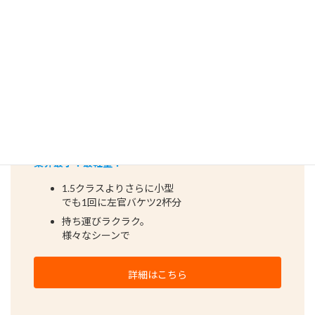
おすすめ その２
EMG-S1.0B
業界最小！最軽量！
1.5クラスよりさらに小型
でも1回に左官バケツ2杯分
持ち運びラクラク。
様々なシーンで
詳細はこちら