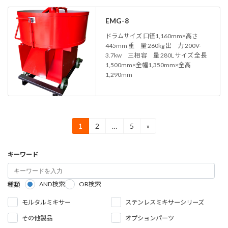
EMG-8
ドラムサイズ 口径1,160mm×高さ
445mm 重 量 260kg 出 力 200V-
3.7kw 三相 容 量 280L サイズ 全長
1,500mm×全幅1,350mm×全高
1,290mm
投
1
2
…
5
»
固
固
固
定
定
定
稿
ペ
ペ
ペ
キーワード
ー
ー
ー
の
ジ
ジ
ジ
ペ
AND検索
OR検索
種類
ー
モルタルミキサー
ステンレスミキサーシリーズ
ジ
その他製品
オプションパーツ