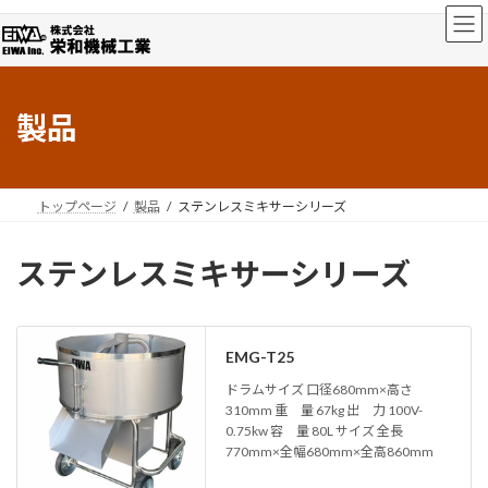
コ
ナ
ン
ビ
テ
ゲ
ン
ー
ツ
シ
製品
へ
ョ
ス
ン
キ
に
ッ
移
プ
動
トップページ
製品
ステンレスミキサーシリーズ
ステンレスミキサーシリーズ
EMG-T25
ドラムサイズ 口径680mm×高さ
310mm 重 量 67kg 出 力 100V-
0.75kw 容 量 80L サイズ 全長
770mm×全幅680mm×全高860mm