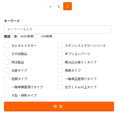
投
«
1
2
固
固
定
定
稿
ペ
ペ
キーワード
ー
ー
の
ジ
ジ
ペ
AND検索
OR検索
種類
ー
モルタルミキサー
ステンレスミキサーシリーズ
ジ
その他製品
オプションパーツ
送
特注製品
積み込み楽らくタイプ
り
丸底タイプ
角底タイプ
低脚タイプ
一輪車正面受けタイプ
一輪車横面受けタイプ
出力１ｋｗ以上タイプ
大型・特殊タイプ
検索