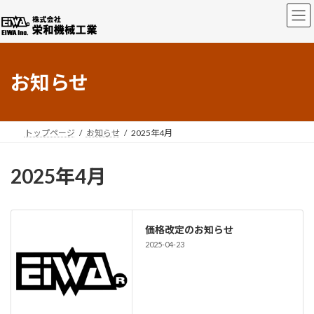
コ
ナ
ン
ビ
テ
ゲ
ン
ー
ツ
シ
お知らせ
へ
ョ
ス
ン
キ
に
ッ
移
プ
動
トップページ
お知らせ
2025年4月
2025年4月
価格改定のお知らせ
2025-04-23