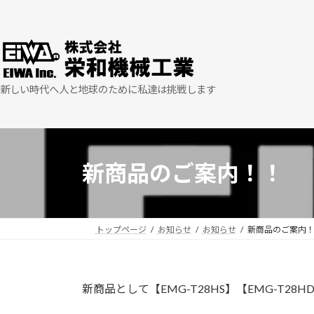
コ
ナ
ン
ビ
テ
ゲ
ン
ー
ツ
シ
新しい時代へ人と地球のために私達は挑戦します
へ
ョ
ス
ン
キ
に
ッ
移
プ
動
新商品のご案内！！
トップページ
お知らせ
お知らせ
新商品のご案内
新商品として【EMG-T28HS】【EMG-T2